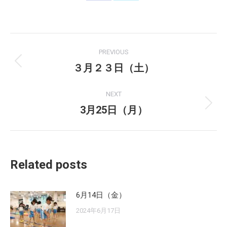
on
on
Facebook
X
Post
PREVIOUS
navigation
３月２３日（土）
Previous
post:
NEXT
3月25日（月）
Next
post:
Related posts
6月14日（金）
2024年6月17日