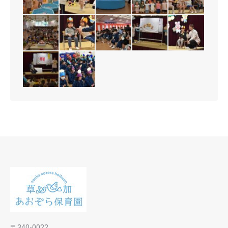
〒340-0022