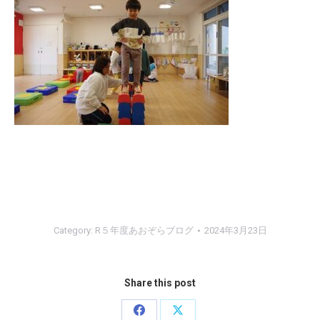
Category:
R５年度あおぞらブログ
2024年3月23日
Share this post
Share
Share