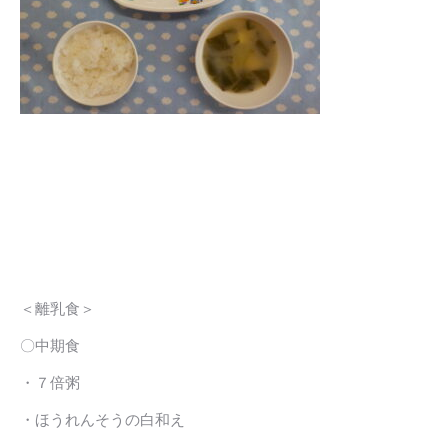
＜離乳食＞
〇中期食
・７倍粥
・ほうれんそうの白和え