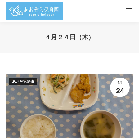
４月２４日（木）
You are here:
あおぞら給食
4月
24