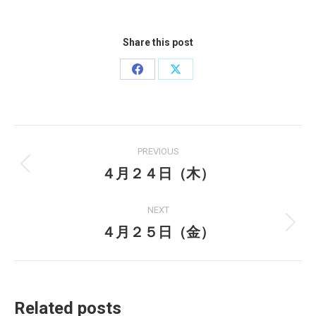
Share this post
Share
Share
on
on
Facebook
X
Post
PREVIOUS
navigation
４月２４日（木）
Previous
post:
NEXT
４月２５日（金）
Next
post:
Related posts