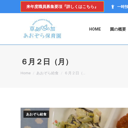
来年度職員募集要項『詳しくはこちら』
一時
HOME
園の概要
６月２日（月）
You are here:
Home
あおぞら給食
６月２日（…
あおぞら給食