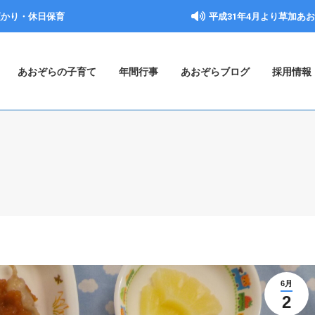
預かり・休日保育
平成31年4月より草加あ
あおぞらの子育て
年間行事
あおぞらブログ
採用情報
6月
2