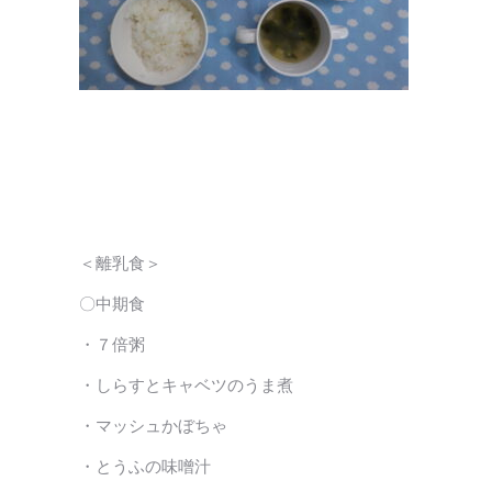
＜離乳食＞
〇中期食
・７倍粥
・しらすとキャベツのうま煮
・マッシュかぼちゃ
・とうふの味噌汁