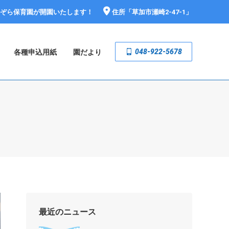
おぞら保育園が開園いたします！
住所「
草加市瀬崎2-47-1
」
048-922-5678
各種申込用紙
園だより
最近のニュース