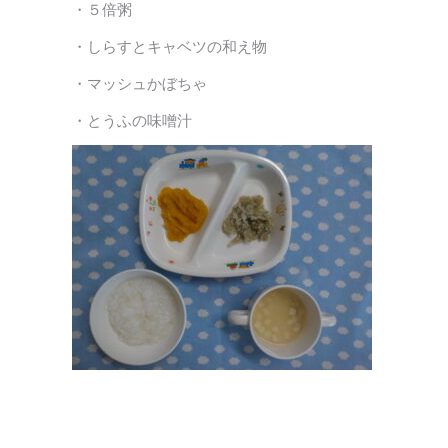
・５倍粥
・しらすとキャベツの和え物
・マッシュかぼちゃ
・とうふの味噌汁