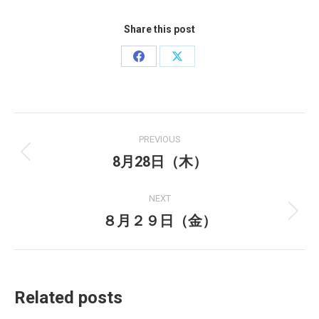
Share this post
Share
Share
on
on
Facebook
X
Post
PREVIOUS
navigation
8月28日（木）
Previous
post:
NEXT
８月２９日（金）
Next
post:
Related posts