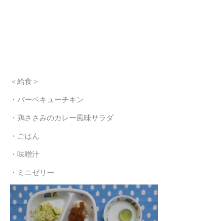
＜給食＞
・バーベキューチキン
・鶏ささみのカレー風味サラダ
・ごはん
・味噌汁
・ミニゼリー