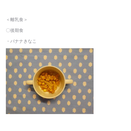
＜離乳食＞
〇後期食
・バナナきなこ