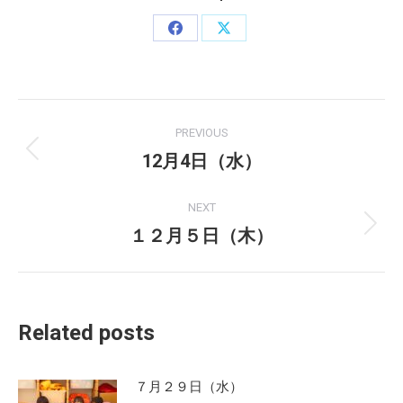
Share
Share
on
on
Facebook
X
Post
PREVIOUS
navigation
12月4日（水）
Previous
post:
NEXT
１２月５日（木）
Next
post:
Related posts
７月２９日（水）