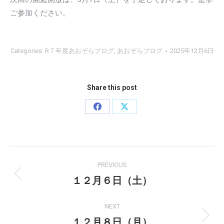
ご参加ください。
Categories:
R７年度あおぞらブログ
,
あおぞらブログ
2025年12月6日
Share this post
Share
Share
on
on
Facebook
X
Post
PREVIOUS
navigation
１２月６日（土）
Previous
post:
NEXT
１２月８日（月）
Next