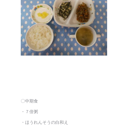
〇中期食
・７倍粥
・ほうれんそうの白和え