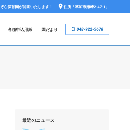
おぞら保育園が開園いたします！
住所「
草加市瀬崎2-47-1
」
048-922-5678
各種申込用紙
園だより
最近のニュース