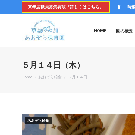
来年度職員募集要項『詳しくはこちら』
一時
HOME
園の概要
５月１４日（木）
You are here:
Home
あおぞら給食
５月１４日…
あおぞら給食