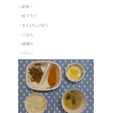
＜給食＞
・鮭フライ
・きんぴらごぼう
・ごはん
・味噌汁
・パイン