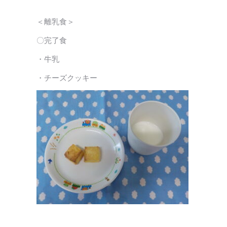
＜離乳食＞
〇完了食
・牛乳
・チーズクッキー