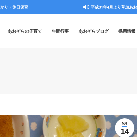
預かり・休日保育
平成31年4月より草加あ
あおぞらの子育て
年間行事
あおぞらブログ
採用情報
5月
14