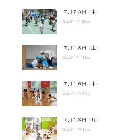
７月２３日（木）
2026年7月23日
７月１８日（土）
2026年7月18日
７月１６日（木）
2026年7月16日
７月１３日（月）
2026年7月13日