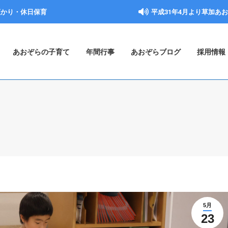
預かり・休日保育
平成31年4月より草加あ
あおぞらの子育て
年間行事
あおぞらブログ
採用情報
5月
23