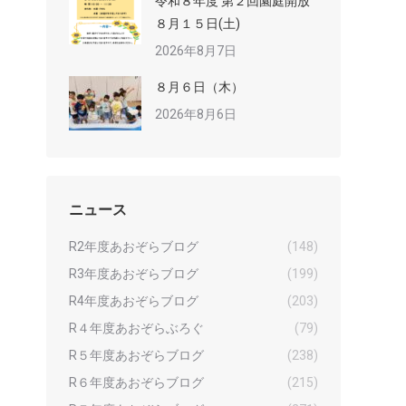
令和８年度 第２回園庭開放
８月１５日(土)
2026年8月7日
８月６日（木）
2026年8月6日
ニュース
R2年度あおぞらブログ
(148)
R3年度あおぞらブログ
(199)
R4年度あおぞらブログ
(203)
R４年度あおぞらぶろぐ
(79)
R５年度あおぞらブログ
(238)
R６年度あおぞらブログ
(215)