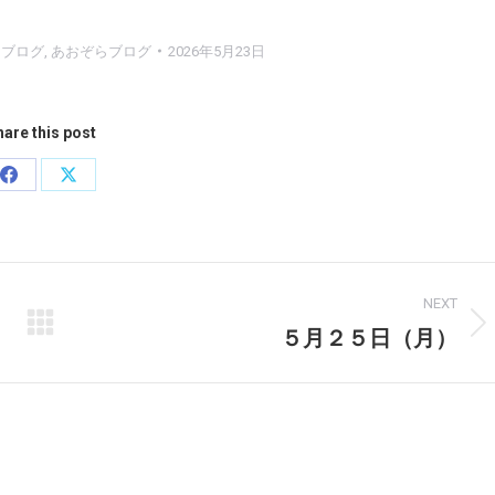
らブログ
,
あおぞらブログ
2026年5月23日
are this post
Share
Share
on
on
Facebook
X
NEXT
５月２５日（月）
Next
post: