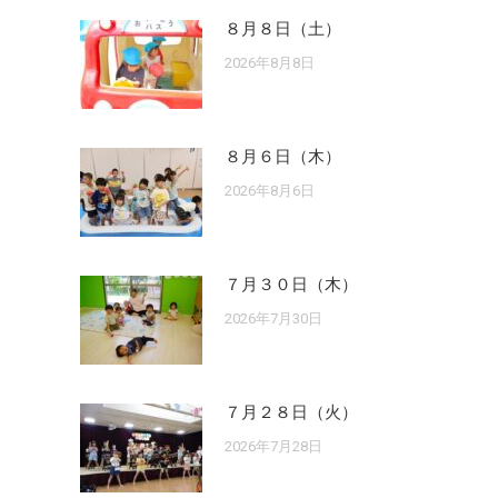
８月８日（土）
2026年8月8日
８月６日（木）
2026年8月6日
７月３０日（木）
2026年7月30日
７月２８日（火）
2026年7月28日