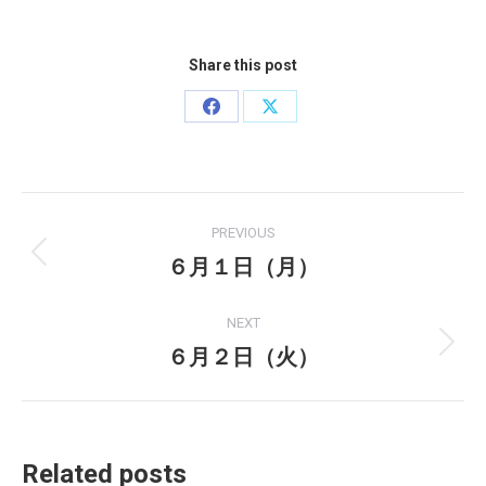
Share this post
Share
Share
on
on
Facebook
X
Post
PREVIOUS
navigation
６月１日（月）
Previous
post:
NEXT
６月２日（火）
Next
post:
Related posts