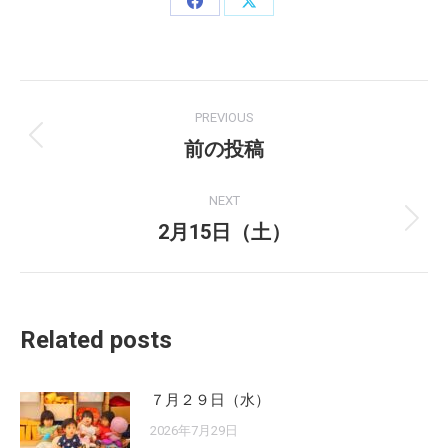
Share
Share
on
on
Facebook
X
Post
PREVIOUS
navigation
前の投稿
Previous
post:
NEXT
2月15日（土）
Next
post:
Related posts
７月２９日（水）
2026年7月29日