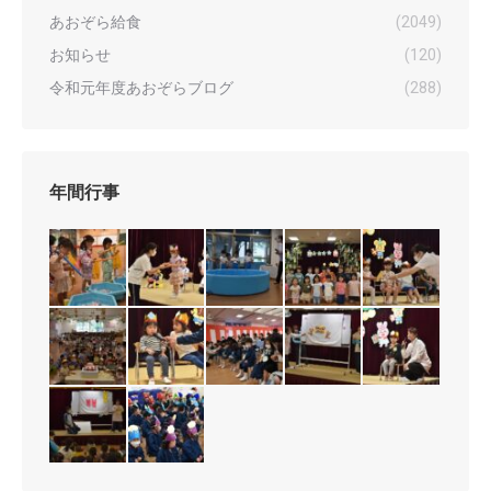
あおぞら給食
(2049)
お知らせ
(120)
令和元年度あおぞらブログ
(288)
年間行事