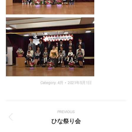
Category:
4月
2021年5月1日
Project
PREVIOUS
navigation
ひな祭り会
Previous
project: