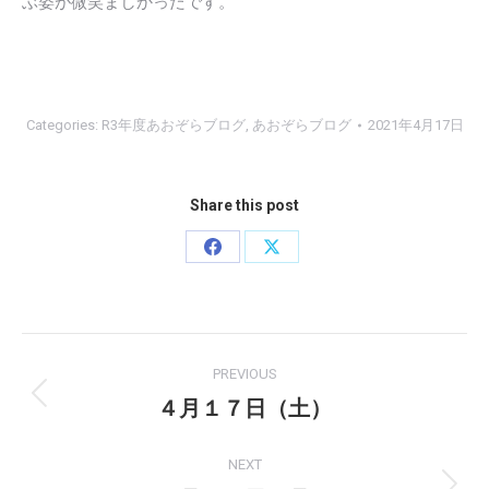
ぶ姿が微笑ましかったです。
Categories:
R3年度あおぞらブログ
,
あおぞらブログ
2021年4月17日
Share this post
Share
Share
on
on
Facebook
X
Post
PREVIOUS
navigation
４月１７日（土）
Previous
post:
NEXT