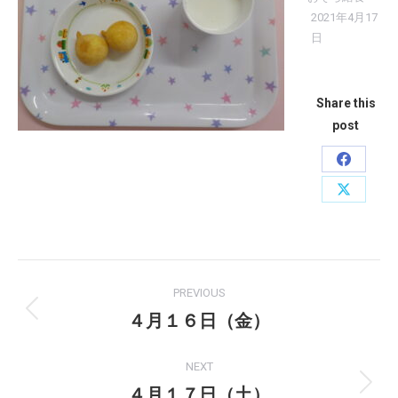
2021年4月17
日
Share this
post
Share
on
Share
Faceboo
on
X
Post
PREVIOUS
navigation
４月１６日（金）
Previous
post:
NEXT
４月１７日（土）
Next