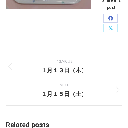
Share this
post
Share
on
Share
Faceboo
on
X
Post
PREVIOUS
navigation
１月１３日（木）
Previous
post:
NEXT
１月１５日（土）
Next
post:
Related posts