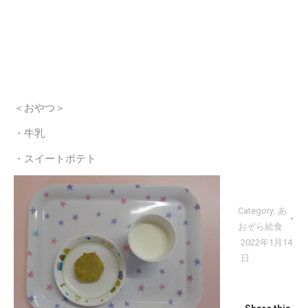
＜おやつ＞
・牛乳
・スイートポテト
Category:
あ
おぞら給食
2022年1月14
日