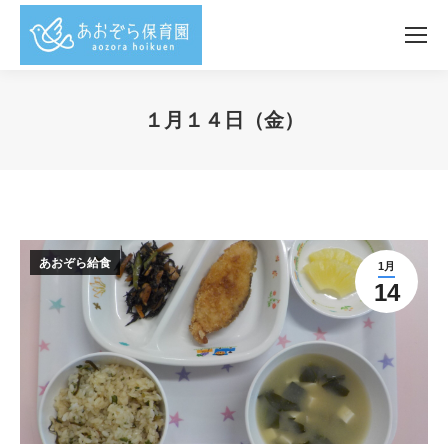
１月１４日（金）
You are here:
あおぞら給食
1月
14