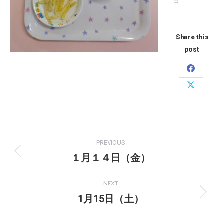
日
Share this
post
Share
on
Share
Faceboo
on
X
Post
PREVIOUS
navigation
１月１４日（金）
Previous
post:
NEXT
1月15日（土）
Next
post: