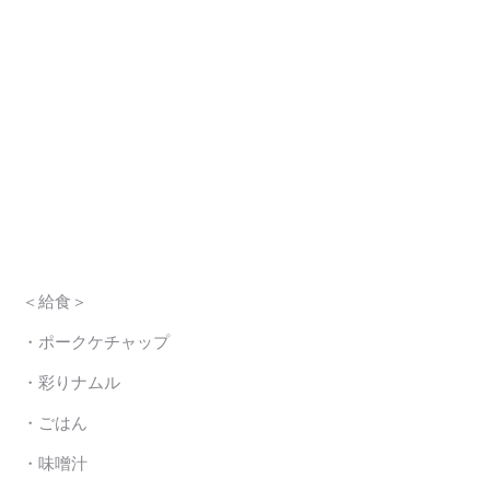
＜給食＞
・ポークケチャップ
・彩りナムル
・ごはん
・味噌汁